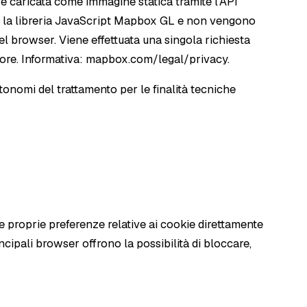
è caricata come immagine statica tramite l'API
a la libreria JavaScript Mapbox GL e non vengono
l browser. Viene effettuata una singola richiesta
tore. Informativa:
mapbox.com/legal/privacy
.
autonomi del trattamento per le finalità tecniche
e proprie preferenze relative ai cookie direttamente
ncipali browser offrono la possibilità di bloccare,